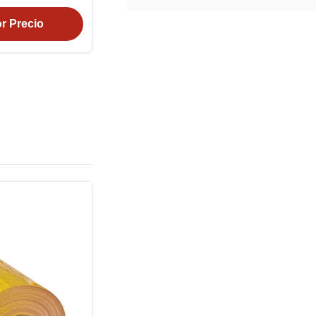
ad
r Precio