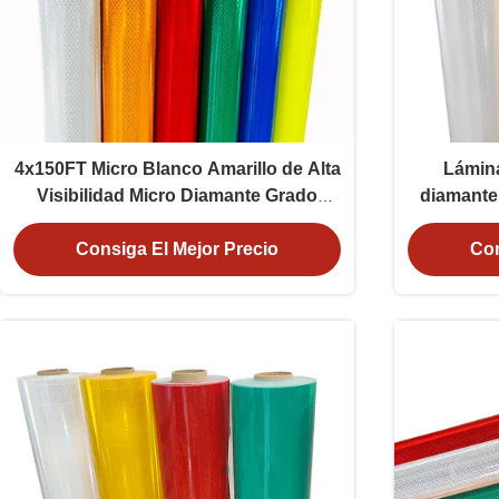
4x150FT Micro Blanco Amarillo de Alta
Lámina
Visibilidad Micro Diamante Grado
diamante 
Reflector de Hojas de Película Vinilo
UV co
para señales de tráfico ODM
cumplimie
Consiga El Mejor Precio
Con