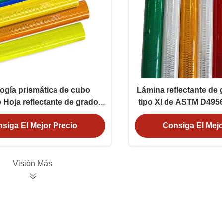
ogía prismática de cubo
Lámina reflectante de
 Hoja reflectante de grado
tipo XI de ASTM D495
on 10 años de vida útil para
sensible a la presión 
la seguridad vial
carreter
siga El Mejor Precio
Consiga El Mejo
Visión Más