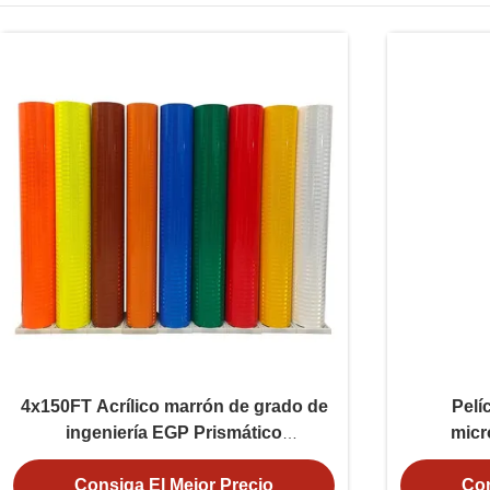
4x150FT Acrílico marrón de grado de
Pelí
ingeniería EGP Prismático
micr
Retroreflector de hojas de vinilo para
señales de tráfico
Consiga El Mejor Precio
Con