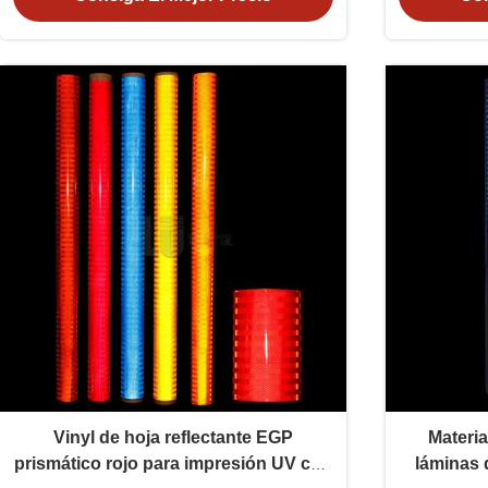
Vinyl de hoja reflectante EGP
Materia
prismático rojo para impresión UV con
láminas d