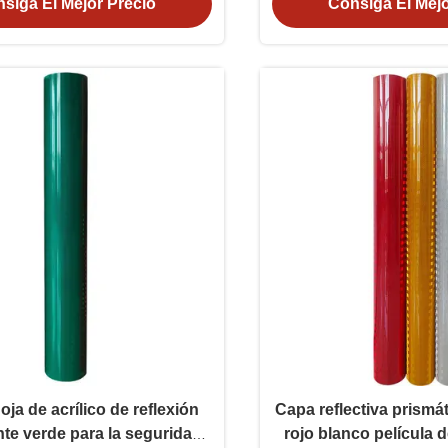
siga El Mejor Precio
Consiga El Mejo
hoja de acrílico de reflexión
Capa reflectiva prismá
te verde para la seguridad
rojo blanco película de