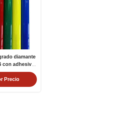
 grado diamante
6 con adhesivo
para señales de
a
r Precio