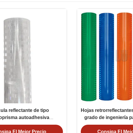
cula reflectante de tipo
Hojas retrorreflectante
oprisma autoadhesiva
grado de ingeniería p
aluminizada EGP
tráfico
siga El Mejor Precio
Consiga El Mejo