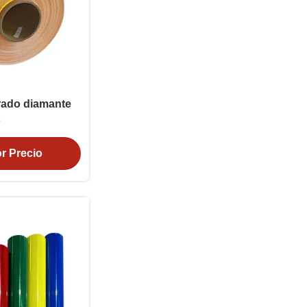
grado diamante
o
r Precio