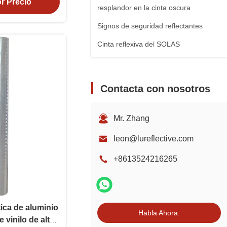
r Precio
resplandor en la cinta oscura
Signos de seguridad reflectantes
Cinta reflexiva del SOLAS
Contacta con nosotros
Mr. Zhang
leon@lureflective.com
+8613524216265
tica de aluminio
Habla Ahora.
 vinilo de alta