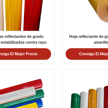
s reflectantes de grado
Hoja reflectante de 
estabilizadas contra rayos
amarill
n 10 años de garantía y
nto de ASTM D4956 tipo XI
siga El Mejor Precio
Consiga El Mejo