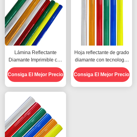
Lámina Reflectante
Hoja reflectante de grado
Diamante Imprimible con
diamante con tecnología
Alta Reflectividad y
microprismática para 10
Consiga El Mejor Precio
Estructura
Consiga El Mejor Precio
años de vida útil
Microprismática para
Seguridad Vial