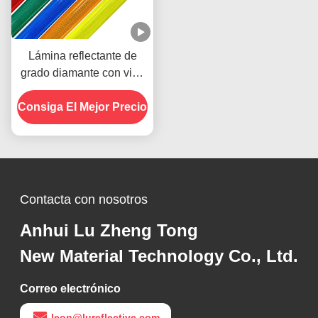
Lámina reflectante de
grado diamante con vida
útil de 10 años, adhesivo
Consiga El Mejor Precio
sensible a la presión y
construcción prismática
de cubo completo
Contacta con nosotros
Anhui Lu Zheng Tong
New Material Technology Co., Ltd.
Correo electrónico
leon@lureflective.com