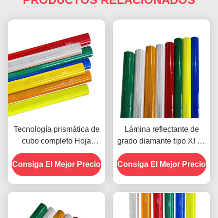
Tecnología prismática de
Lámina reflectante de
cubo completo Hoja
grado diamante tipo XI de
reflectante de grado
ASTM D4956 con
Consiga El Mejor Precio
diamante con 10 años de
Consiga El Mejor Precio
adhesivo sensible a la
vida útil para la seguridad
presión para señales de
vial
carretera