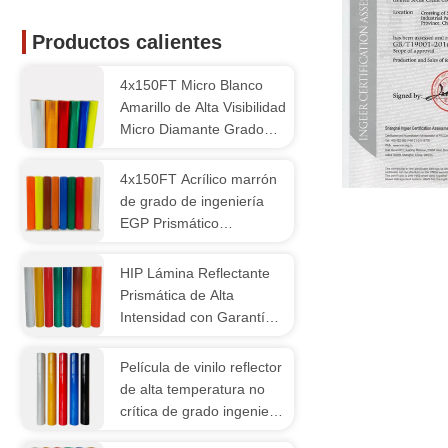
Productos calientes
4x150FT Micro Blanco
Amarillo de Alta Visibilidad
Micro Diamante Grado
Reflector de Hojas de
Película Vinilo para
4x150FT Acrílico marrón
señales de tráfico ODM
ISO9001:2015
de grado de ingeniería
EGP Prismático
Retroreflector de hojas de
vinilo para señales de
HIP Lámina Reflectante
tráfico
Prismática de Alta
Intensidad con Garantía
de 10 Años para Señales
de Carretera
Película de vinilo reflector
de alta temperatura no
crítica de grado ingeniero
OEM