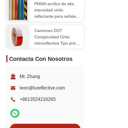
PMMA acrílico de alta
intensidad vinilo
reflectante para señales
callejeras
Camiones DOT
Conspicuidad Cinta
retroreflectiva Tipo prisma
blanco rojo
Contacta Con Nosotros
Mr. Zhang
leon@lureflective.com
+8613524216265