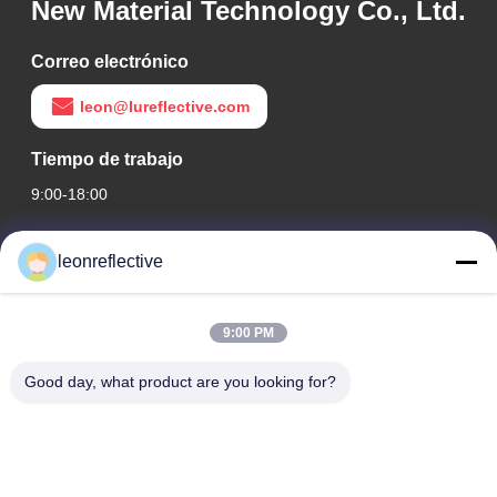
New Material Technology Co., Ltd.
Correo electrónico
leon@lureflective.com
Tiempo de trabajo
9:00-18:00
Nuestra dirección
leonreflective
Dirección de la empresa
Segundo piso, Edificio D2, Parque Científico y Tecnológico
9:00 PM
Huayi, Zona de Alta Tecnología, Hefei, Anhui, China
Good day, what product are you looking for?
Dirección de la fábrica
Parque industrial moderno de Shoushu, Huainan, Anhui,
China
Teléfono