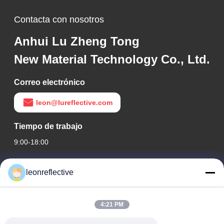
Contacta con nosotros
Anhui Lu Zheng Tong
New Material Technology Co., Ltd.
Correo electrónico
leon@lureflective.com
Tiempo de trabajo
9:00-18:00
Nuestra dirección
leonreflective
Dirección de la empresa
Segundo piso, Edificio D2, Parque Científico y Tecnológico
4:21 PM
Huayi, Zona de Alta Tecnología, Hefei, Anhui, China