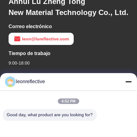
Anhui Lu Zheng Tong
New Material Technology Co., Ltd.
Correo electrónico
leon@lureflective.com
Tiempo de trabajo
9:00-18:00
Nuestra dirección
leonreflective
Dirección de la empresa
Segundo piso, Edificio D2, Parque Científico y Tecnológico
4:52 PM
Huayi, Zona de Alta Tecnología, Hefei, Anhui, China
Good day, what product are you looking for?
Dirección de la fábrica
Parque industrial moderno de Shoushu, Huainan, Anhui,
China