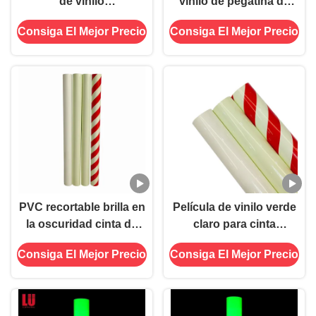
de vinilo
vinilo de pegatina de
fotoluminiscente
OEM verde
Consiga El Mejor Precio
Consiga El Mejor Precio
fotoluminiscente brillo
en la oscuridad
PVC recortable brilla en
Película de vinilo verde
la oscuridad cinta de
claro para cinta
vinilo imprimible
luminosa
Consiga El Mejor Precio
Consiga El Mejor Precio
autoadhesivo