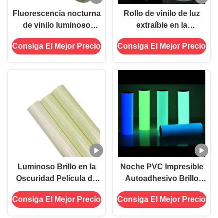
Fluorescencia nocturna
Rollo de vinilo de luz
de vinilo luminoso
extraíble en la
imprimible Brillo en la
oscuridad para
Consiga El Mejor Precio
Consiga El Mejor Precio
película de vinilo
advertencia de salida de
oscuro
emergencia
Luminoso Brillo en la
Noche PVC Impresible
Oscuridad Película de
Autoadhesivo Brillo
vinilo de 6 a 8 horas
luminoso en la
Consiga El Mejor Precio
Consiga El Mejor Precio
Acrílico
oscuridad Vinilo
fotoluminiscente para