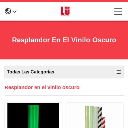
Resplandor En El Vinilo Oscuro
Todas Las Categorías
Resplandor en el vinilo oscuro