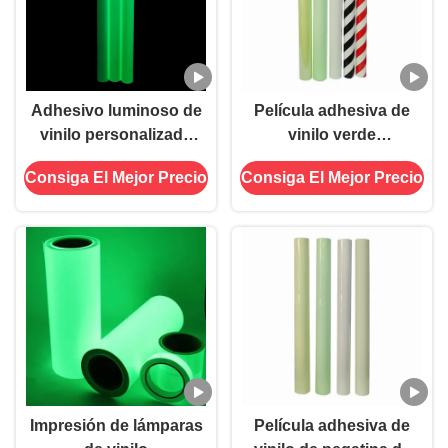
Adhesivo luminoso de
Película adhesiva de
vinilo personalizado
vinilo verde
que brilla en la
luminiscente auto
Consiga El Mejor Precio
Consiga El Mejor Precio
oscuridad para señales
brillante en la oscuridad
brillantes
para señalización de
emergencia
Impresión de lámparas
Película adhesiva de