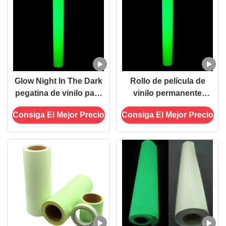
Glow Night In The Dark
Rollo de película de
pegatina de vinilo para
vinilo permanente
la seguridad de las
fotoluminiscente
Consiga El Mejor Precio
Consiga El Mejor Precio
salidas
brillante en la oscuridad
para exteriores