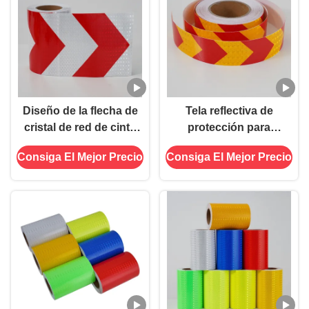
Diseño de la flecha de
Tela reflectiva de
cristal de red de cinta
protección para
de advertencia
vehículos con malla de
Consiga El Mejor Precio
Consiga El Mejor Precio
reflectante para la
cristal
fabricación de
visibilidad del vehículo