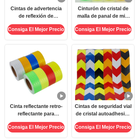
Cintas de advertencia
Cinturón de cristal de
de reflexión de
malla de panal de miel
viscosidad de cristal de
borde de película
Consiga El Mejor Precio
Consiga El Mejor Precio
PVC para el marcado de
reflectante seguridad
seguridad
del tráfico cinta de
advertencia reflectante
Cinta reflectante retro-
Cintas de seguridad vial
reflectante para
de cristal autoadhesivo
señalización vial,
de rejilla reflectante
Consiga El Mejor Precio
Consiga El Mejor Precio
promocional, variada,
duradera, para