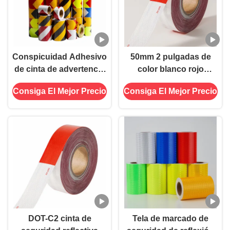
Conspicuidad Adhesivo
50mm 2 pulgadas de
de cinta de advertencia
color blanco rojo
reflectante Biocolor
adhesivo DOT C2
Consiga El Mejor Precio
Consiga El Mejor Precio
Negro Y Amarillo
adhesivo de cinta de
seguridad reflectante en
camión para vehículos
DOT-C2 cinta de
Tela de marcado de