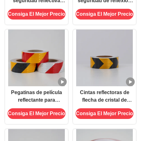
seguridad reflectiva
seguridad de reflexión
impermeable en rojo y
de viscosidad de panal
Consiga El Mejor Precio
Consiga El Mejor Precio
blanco adhesivo
de miel prismático
viscoso para remolques
brillante rentable
señales de tráfico
producto
Pegatinas de película
Cintas reflectoras de
reflectante para
flecha de cristal de
cuadrícula de cristal,
rejilla Cintas reflectoras
Consiga El Mejor Precio
Consiga El Mejor Precio
vinilo reflectante
de advertencia para
autoadhesivo para
remolques de vehículos
señalización vial