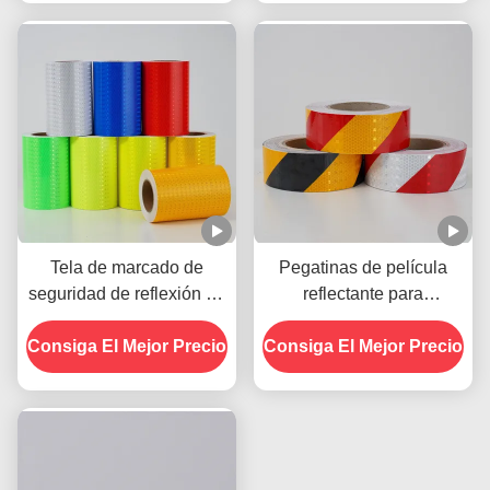
camión para vehículos
Tela de marcado de
Pegatinas de película
seguridad de reflexión de
reflectante para
viscosidad de panal de
cuadrícula de cristal,
Consiga El Mejor Precio
miel prismático brillante
Consiga El Mejor Precio
vinilo reflectante
rentable
autoadhesivo para
señalización vial