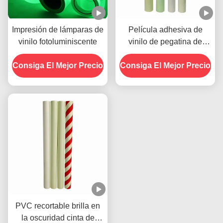
Impresión de lámparas de
Película adhesiva de
vinilo fotoluminiscente
vinilo de pegatina de
OEM verde
Consiga El Mejor Precio
Consiga El Mejor Precio
fotoluminiscente brillo en
la oscuridad
PVC recortable brilla en
la oscuridad cinta de