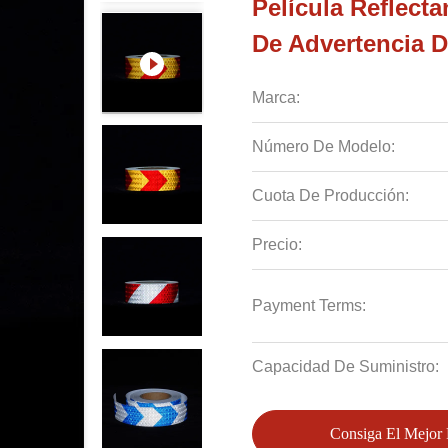
Película Reflecta
De Advertencia D
Marca:
Número De Modelo:
Cuota De Producción:
Precio:
Payment Terms:
Capacidad De Suministro:
Consiga El Mejor 