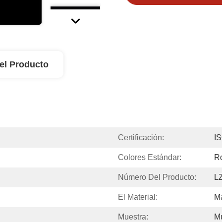
el Producto
Certificación:
I
Colores Estándar:
Ro
Número Del Producto:
L
El Material:
Ma
Muestra:
Mu