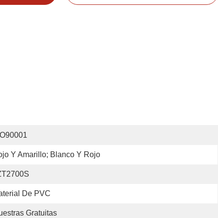
SO90001
jo Y Amarillo; Blanco Y Rojo
ZT2700S
terial De PVC
estras Gratuitas