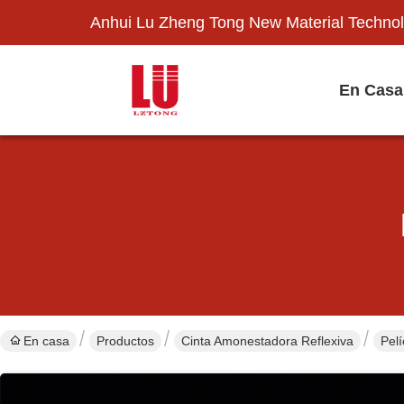
Anhui Lu Zheng Tong New Material Technol
En Casa
En casa
Productos
Cinta Amonestadora Reflexiva
Pel