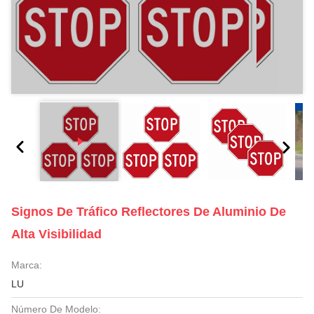
Signos De Tráfico Reflectores De Aluminio De
Alta Visibilidad
Marca:
LU
Número De Modelo: