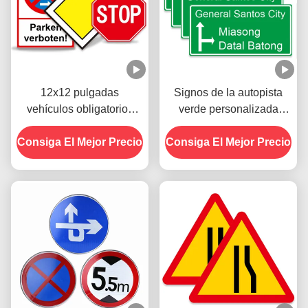
12x12 pulgadas
Signos de la autopista
vehículos obligatorios
verde personalizada
señales de tránsito
Signos de la autopista de
Consiga El Mejor Precio
reflectantes parada para
Consiga El Mejor Precio
tráfico Signos de la
la calle
carretera principal