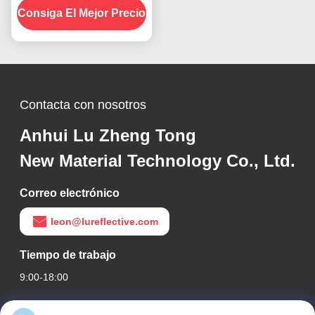
Consiga El Mejor Precio
obligatorio de seguridad
vial
Contacta con nosotros
Anhui Lu Zheng Tong
New Material Technology Co., Ltd.
Correo electrónico
leon@lureflective.com
Tiempo de trabajo
9:00-18:00
Nuestra dirección