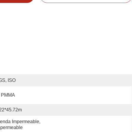
GS, ISO
l PMMA
.22*45.72m
enda Impermeable, 
mpermeable