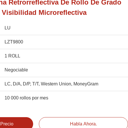
na Retrorreflectiva De Rollo De Grado
Visibilidad Microreflectiva
LU
LZT9800
1 ROLL
Negociable
LC, D/A, D/P, T/T, Western Union, MoneyGram
10 000 rollos por mes
 Precio
Habla Ahora.