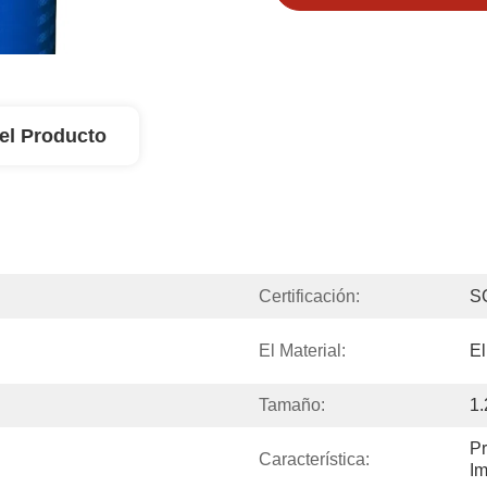
el Producto
Certificación:
S
El Material:
E
Tamaño:
1
Pr
Característica:
I