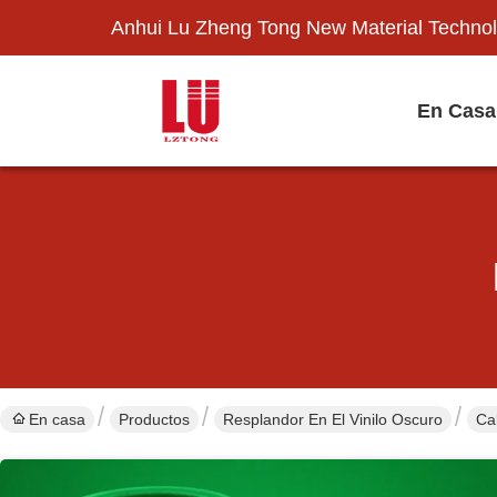
Anhui Lu Zheng Tong New Material Technol
En Casa
En casa
Productos
Resplandor En El Vinilo Oscuro
Cal