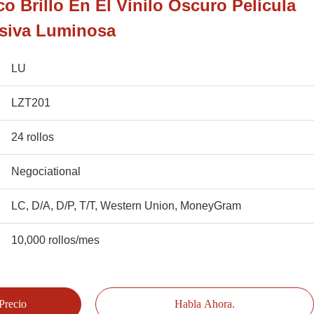
co Brillo En El Vinilo Oscuro Película
esiva Luminosa
LU
LZT201
24 rollos
Negociational
LC, D/A, D/P, T/T, Western Union, MoneyGram
10,000 rollos/mes
Precio
Habla Ahora.