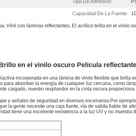
Tipo De Adhesivo:
P
Capacidad De La Fuente:
10
sa
, 
Vínil con láminas reflectantes
, 
El acrílico brilla en el vinilo o
Brillo en el vinilo oscuro Película reflecta
iactiva incorporada en una lámina de vinilo flexible que brilla en
ñado para absorber la energía de cualquier luz cercana, como lám
e cargado, nuestro resplandor en la cinta oscura proporciona 
cape y señales de seguridad en diversos escenarios.Por ejemplo,
 que la gente necesite una caja fuerte, vía de salida fiable de a
idad tiene una excelente resistencia a la luz UV y no muestra de