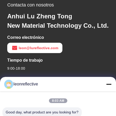
Contacta con nosotros
Anhui Lu Zheng Tong
New Material Technology Co., Ltd.
Correo electrónico
leon@lureflective.com
Tiempo de trabajo
9:00-18:00
Nuestra dirección
leonreflective
Dirección de la empresa
Segundo piso, Edificio D2, Parque Científico y Tecnológico
8:03 AM
Huayi, Zona de Alta Tecnología, Hefei, Anhui, China
Good day, what product are you looking for?
Dirección de la fábrica