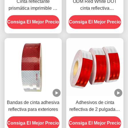
Cinta reflectante
ODM Red White DOT
prismática imprimible de
cinta reflectiva
alta intensidad para
autoadhesiva resistente a
Consiga El Mejor Precio
camiones Dot-C2
Consiga El Mejor Precio
las condiciones
climáticas
Bandas de cinta adhesiva
Adhesivos de cinta
reflectiva para exteriores
reflectiva de 2 pulgadas *
150 pies retro DOT C2
Consiga El Mejor Precio
Consiga El Mejor Precio
para remolques