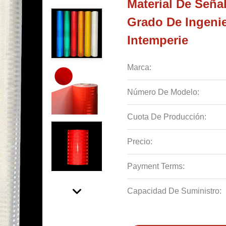
Material De Señal
Grado De Ingenie
Intemperie
Marca:
Número De Modelo:
Cuota De Producción:
Precio:
Payment Terms:
Capacidad De Suministro: