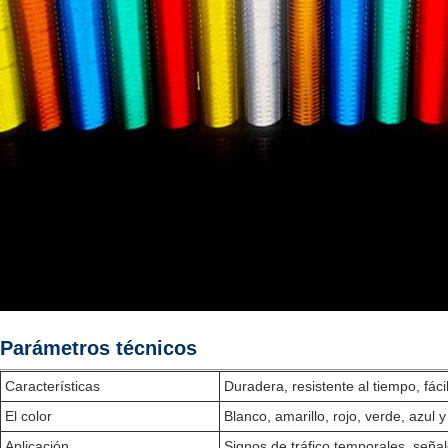
Parámetros técnicos
Características
Duradera, resistente al tiempo, fáci
El color
Blanco, amarillo, rojo, verde, azul 
Aplicación
Signos de tráfico temporales, señale