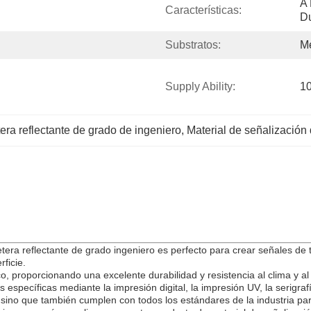
A 
Características:
Du
Substratos:
Me
Supply Ability:
10
tera reflectante de grado de ingeniero
, 
Material de señalización 
tera reflectante de grado ingeniero es perfecto para crear señales de 
ficie.
o, proporcionando una excelente durabilidad y resistencia al clima y a
s específicas mediante la impresión digital, la impresión UV, la serigrafí
 sino que también cumplen con todos los estándares de la industria par