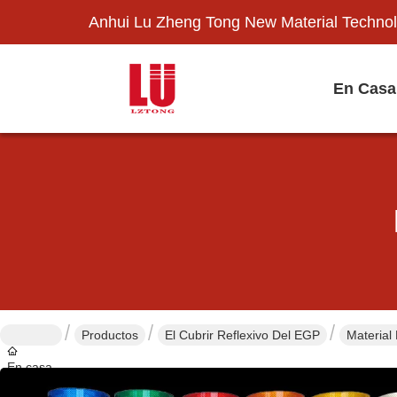
Anhui Lu Zheng Tong New Material Technol
En Casa
Productos
El Cubrir Reflexivo Del EGP
Material
En casa