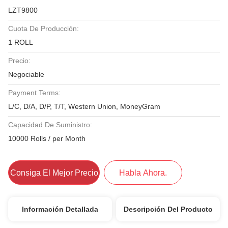
LZT9800
Cuota De Producción:
1 ROLL
Precio:
Negociable
Payment Terms:
L/C, D/A, D/P, T/T, Western Union, MoneyGram
Capacidad De Suministro:
10000 Rolls / per Month
Consiga El Mejor Precio
Habla Ahora.
Información Detallada
Descripción Del Producto