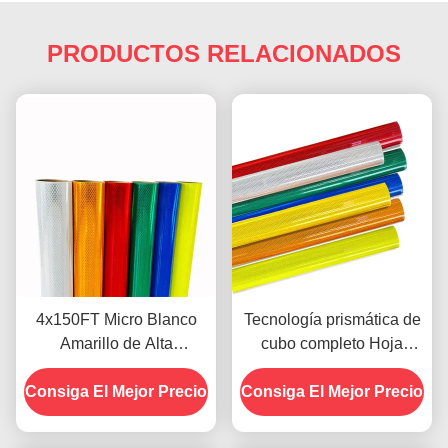
PRODUCTOS RELACIONADOS
4x150FT Micro Blanco
Tecnología prismática de
Amarillo de Alta
cubo completo Hoja
Visibilidad Micro
reflectante de grado
Consiga El Mejor Precio
Diamante Grado
Consiga El Mejor Precio
diamante con 10 años de
Reflector de Hojas de
vida útil para la seguridad
Película Vinilo para
vial